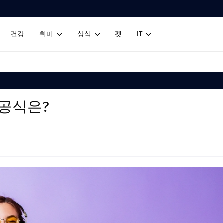
건강
취미
상식
펫
IT
 공식은?