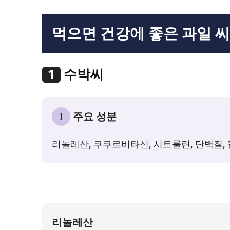
먹으면 건강에 좋은 과일 
1
수박씨
!
주요 성분
리놀레산, 쿠쿠르비타신, 시트룰린, 단백질, 
리놀레산