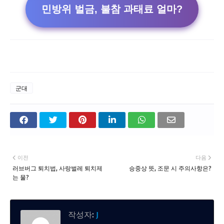
민방위 벌금, 불참 과태료 얼마?
군대
이전
다음
러브버그 퇴치법, 사랑벌레 퇴치제
승중상 뜻, 조문 시 주의사항은?
는 물?
작성자:
J