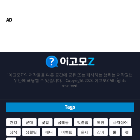
AD
'이고모Z'의 저작물을 다른 공간에 공유 또는 게시하는 행위는 저작권법
위반에 해당할 수 있습니다. | Copyright 2023. 이고모Z All rights
reserved.
Tags
건강
군대
꽃말
꿈해몽
맞춤법
복권
사자성어
상식
생활팁
애니
여행팁
운세
장례
툴
펫