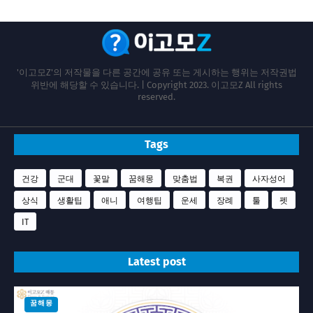
'이고모Z'의 저작물을 다른 공간에 공유 또는 게시하는 행위는 저작권법
위반에 해당할 수 있습니다. | Copyright 2023. 이고모Z All rights
reserved.
Tags
건강
군대
꽃말
꿈해몽
맞춤법
복권
사자성어
상식
생활팁
애니
여행팁
운세
장례
툴
펫
IT
Latest post
꿈해몽