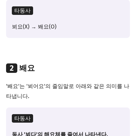
타동사
뵈요(X) → 봬요(O)
2
봬요
'봬요'는 '뵈어요'의 줄임말로 아래와 같은 의미를 나
타냅니다.
타동사
동사 '뵈다'의 해요체를 줄여서 나타낸다.