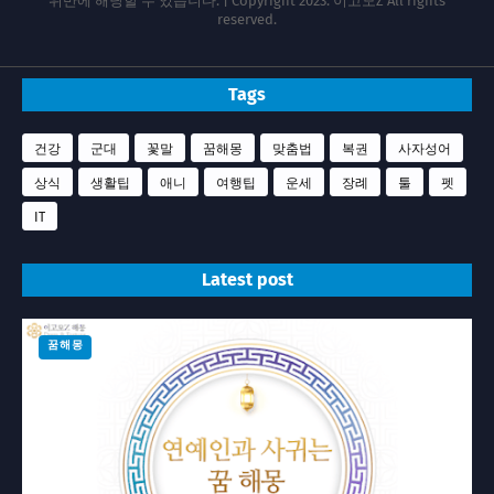
위반에 해당할 수 있습니다. | Copyright 2023. 이고모Z All rights
reserved.
Tags
건강
군대
꽃말
꿈해몽
맞춤법
복권
사자성어
상식
생활팁
애니
여행팁
운세
장례
툴
펫
IT
Latest post
꿈해몽