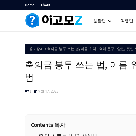
Home
About
생활팁
여행팁
홈
장례
축의금 봉투 쓰는 법, 이름 위치 ∙ 축하 문구 ∙ 앞면, 뒷면
축의금 봉투 쓰는 법, 이름 위
법
J
9월 17, 2023
Contents 목차