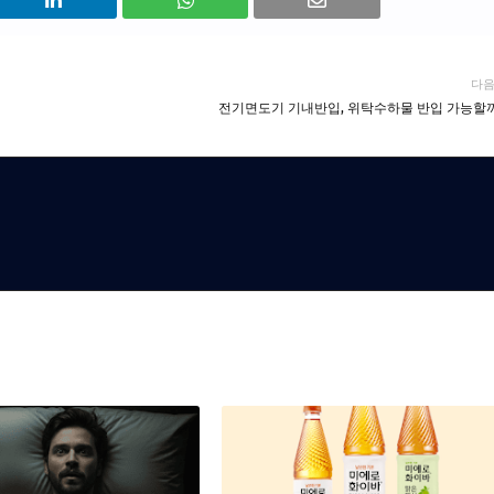
다
전기면도기 기내반입, 위탁수하물 반입 가능할