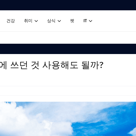
건강
취미
상식
펫
IT
에 쓰던 것 사용해도 될까?