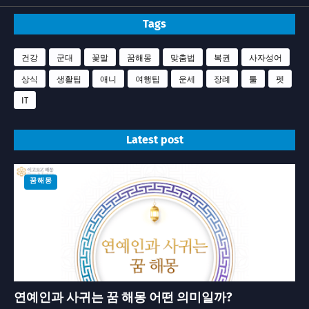
Tags
건강
군대
꽃말
꿈해몽
맞춤법
복권
사자성어
상식
생활팁
애니
여행팁
운세
장례
툴
펫
IT
Latest post
꿈해몽
연예인과 사귀는 꿈 해몽 어떤 의미일까?