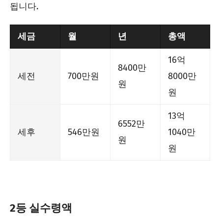
됩니다.
세금
월
년
총액
16억
8400만
세전
700만원
8000만
원
원
13억
6552만
세후
546만원
1040만
원
원
2등 실수령액