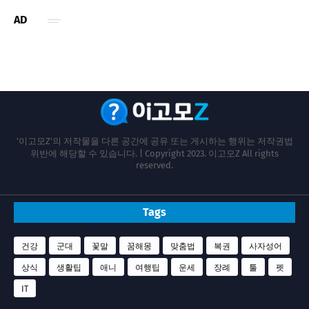
AD
'이고모Z'의 저작물을 다른 공간에 공유 또는 게시하는 행위는 저작권법
위반에 해당할 수 있습니다. | Copyright 2023. 이고모Z All rights
reserved.
Tags
건강
군대
꽃말
꿈해몽
맞춤법
복권
사자성어
상식
생활팁
애니
여행팁
운세
장례
툴
펫
IT