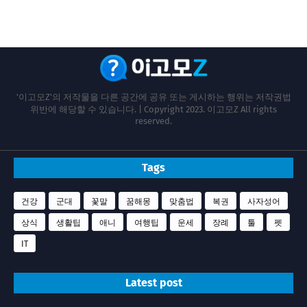
'이고모Z'의 저작물을 다른 공간에 공유 또는 게시하는 행위는 저작권법
위반에 해당할 수 있습니다. | Copyright 2023. 이고모Z All rights
reserved.
Tags
건강
군대
꽃말
꿈해몽
맞춤법
복권
사자성어
상식
생활팁
애니
여행팁
운세
장례
툴
펫
IT
Latest post