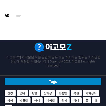
AD
'이고모Z'의 저작물을 다른 공간에 공유 또는 게시하는 행위는 저작권법
위반에 해당할 수 있습니다. | Copyright 2023. 이고모Z All rights
reserved.
Tags
건강
군대
꽃말
꿈해몽
맞춤법
복권
사자성어
상식
생활팁
애니
여행팁
운세
장례
툴
펫