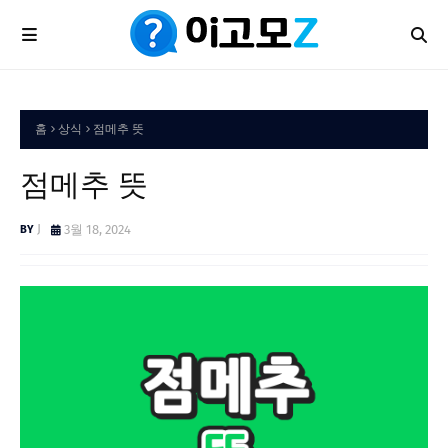
홈
상식
점메추 뜻
점메추 뜻
J
3월 18, 2024