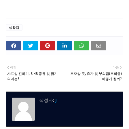
생활팁
이전
다음
샤프심 진하기, B HB 종류 및 굵기
조모상 뜻, 휴가 및 부의금(조의금)
의미는?
어떻게 될까?
작성자:
J