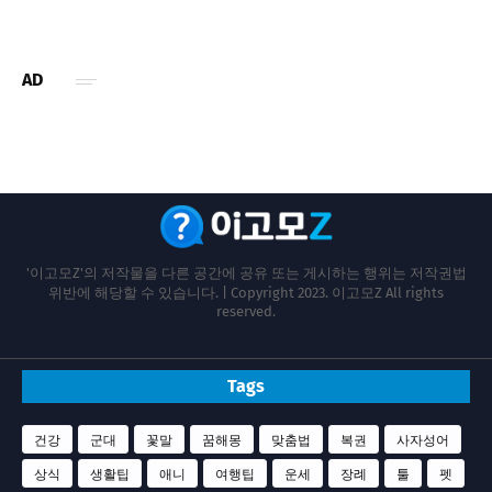
AD
'이고모Z'의 저작물을 다른 공간에 공유 또는 게시하는 행위는 저작권법
위반에 해당할 수 있습니다. | Copyright 2023. 이고모Z All rights
reserved.
Tags
건강
군대
꽃말
꿈해몽
맞춤법
복권
사자성어
상식
생활팁
애니
여행팁
운세
장례
툴
펫